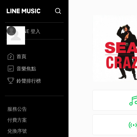
LINE 登入
首頁
音樂焦點
鈴聲排行榜
服務公告
付費方案
兌換序號