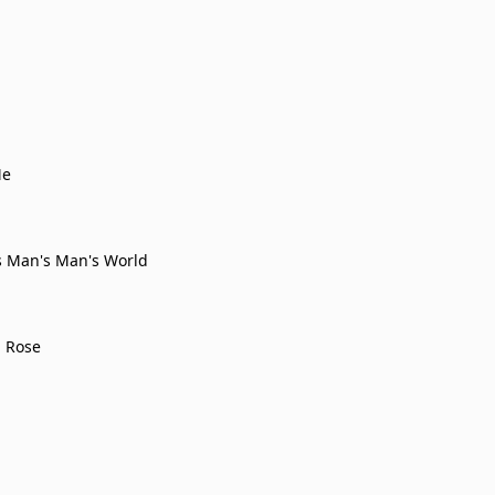
Me
's Man's Man's World
a Rose