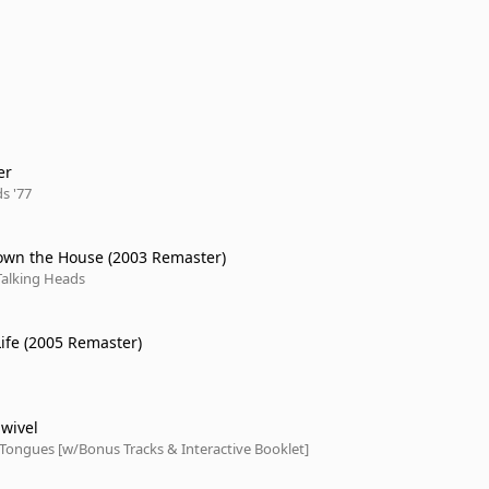
er
s '77
wn the House (2003 Remaster)
Talking Heads
Life (2005 Remaster)
wivel
Tongues [w/Bonus Tracks & Interactive Booklet]