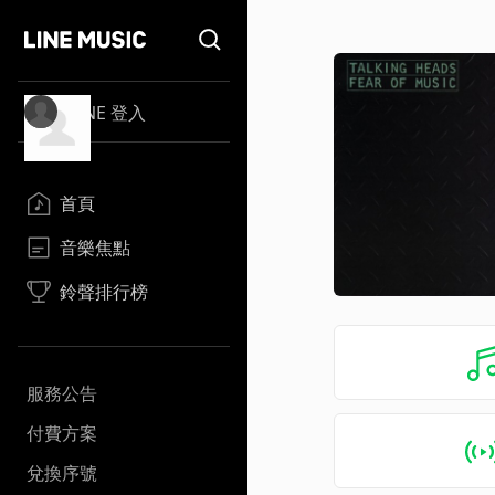
LINE 登入
首頁
音樂焦點
鈴聲排行榜
服務公告
付費方案
兌換序號