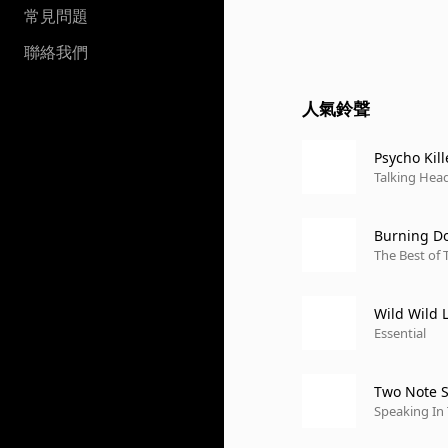
常見問題
聯絡我們
人氣鈴聲
Psycho Kill
Talking Head
Burning Do
The Best of 
Wild Wild 
Essential
Two Note S
Speaking In 