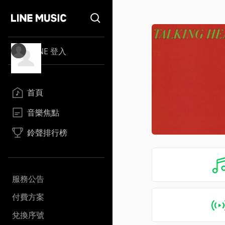
LINE 登入
首頁
音樂焦點
鈴聲排行榜
服務公告
付費方案
兌換序號