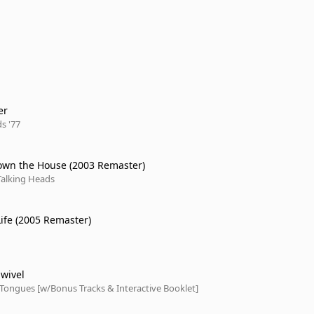
er
s '77
wn the House (2003 Remaster)
Talking Heads
Life (2005 Remaster)
wivel
Tongues [w/Bonus Tracks & Interactive Booklet]