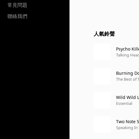
常見問題
聯絡我們
人氣鈴聲
Psycho Kill
Talking Head
Burning Do
The Best of 
Wild Wild 
Essential
Two Note S
Speaking In 