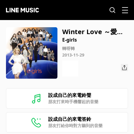
Winter Love ～愛的
贈禮～
E-girls
轉呀轉
2013-11-29
設成自己的來電鈴聲
朋友打來時手機響起的音樂
設成自己的來電答鈴
朋友打給你時對方聽到的音樂