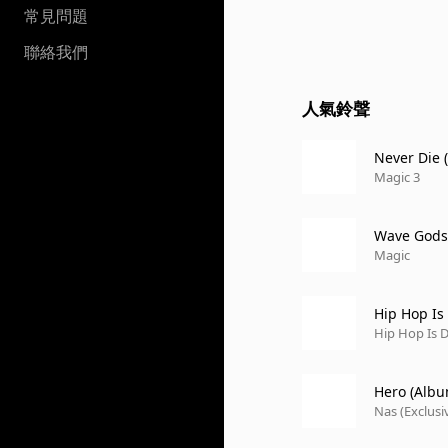
常見問題
聯絡我們
人氣鈴聲
Never Die (
Magic 3
Wave Gods
Magic
Hip Hop Is
Hip Hop Is 
Hero (Albu
Nas (Exclusiv