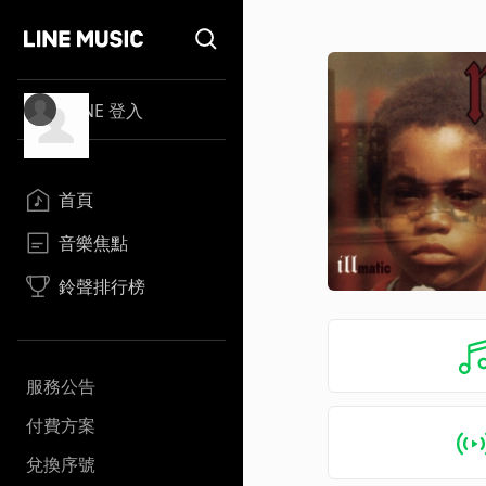
LINE 登入
首頁
音樂焦點
鈴聲排行榜
服務公告
付費方案
兌換序號