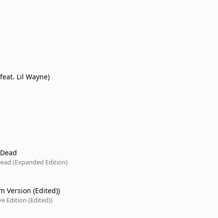
feat. Lil Wayne)
 Dead
Dead (Expanded Edition)
m Version (Edited))
e Edition (Edited))