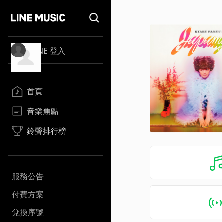
LINE 登入
首頁
音樂焦點
鈴聲排行榜
服務公告
付費方案
兌換序號