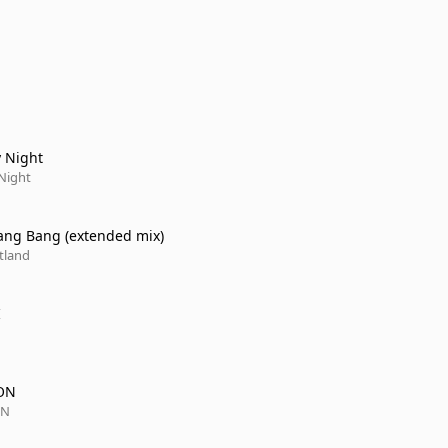
y Night
 Night
ang Bang (extended mix)
tland
I
ON
ON