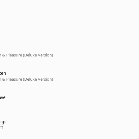
n & Pleasure (Deluxe Version)
ken
n & Pleasure (Deluxe Version)
ove
ngs
II