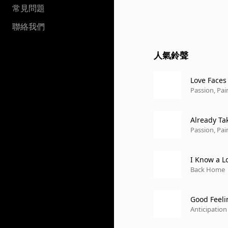
常見問題
聯絡我們
人氣鈴聲
Love Faces
Passion, Pai
Already Ta
Passion, Pai
I Know a L
Back Home
Good Feeli
Anticipation 