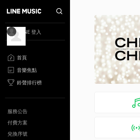
LINE 登入
首頁
音樂焦點
鈴聲排行榜
服務公告
付費方案
兌換序號