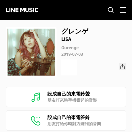
グレンゲ
LiSA
Gurenge
2019-07-03
設成自己的來電鈴聲
朋友打來時手機響起的音樂
設成自己的來電答鈴
朋友打給你時對方聽到的音樂