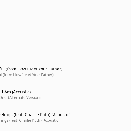
ful (from How I Met Your Father)
l (from How I Met Your Father)
 I Am (Acoustic)
One. (Alternate Versions)
ings (feat. Charlie Puth) [Acoustic]
ngs (feat. Charlie Puth) [Acoustic]