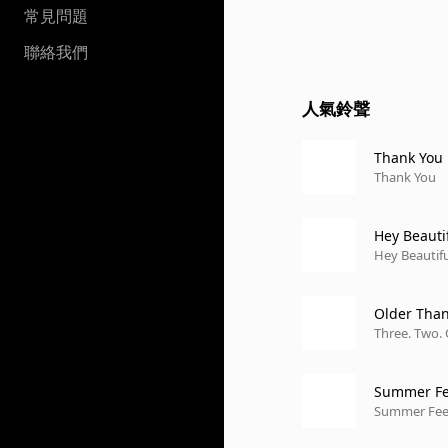
常見問題
聯絡我們
人氣鈴聲
Thank You
Thank You
Hey Beauti
Hey Beautifu
Older Than
Three. Two. 
Summer Feel
Summer Feeli