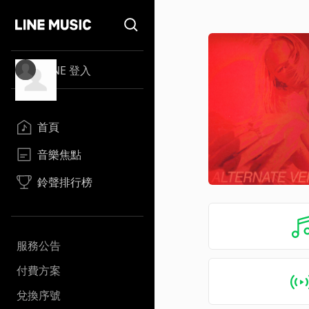
LINE 登入
首頁
音樂焦點
鈴聲排行榜
服務公告
付費方案
兌換序號