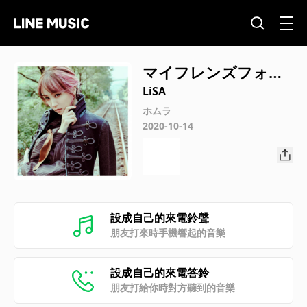
マイフレンズフォー
エバー
LiSA
ホムラ
2020-10-14
設成自己的來電鈴聲
朋友打來時手機響起的音樂
設成自己的來電答鈴
朋友打給你時對方聽到的音樂