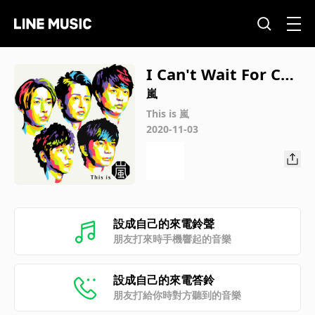
I Can't Wait For Chr
istmas
嵐
This is 嵐
2020-11-03
設成自己的來電鈴聲
朋友打來時手機響起的音樂
設成自己的來電答鈴
朋友打給你時對方聽到的音樂