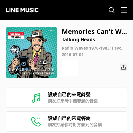
Memories Can't Wa
it (Live at Berklee P
Talking Heads
erforming Arts Cen
Radio Waves 1978-1983: Psycho
Killers, Vol. 2 (Live)
2016-07-01
tre, Boston)
設成自己的來電鈴聲
朋友打來時手機響起的音樂
設成自己的來電答鈴
朋友打給你時對方聽到的音樂