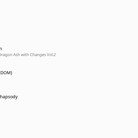
on
 Dragon Ash with Changes Vol.2
EDOM)
Rhapsody