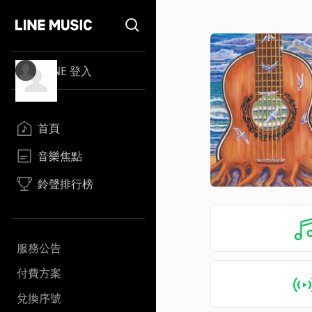
LINE 登入
首頁
音樂焦點
鈴聲排行榜
服務公告
付費方案
兌換序號