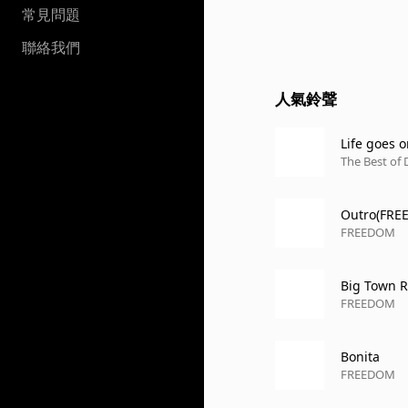
常見問題
聯絡我們
人氣鈴聲
Life goes 
The Best of
Outro(FRE
FREEDOM
Big Town 
FREEDOM
Bonita
FREEDOM