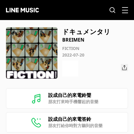
ドキュメンタリ
BREIMEN
FICTION
2022-07-20
設成自己的來電鈴聲
朋友打來時手機響起的音樂
設成自己的來電答鈴
朋友打給你時對方聽到的音樂