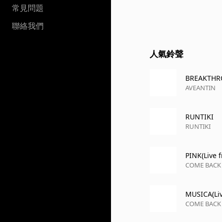
常見問題
聯絡我們
人氣鈴聲
BREAKTH
AVEANTIN
RUNTIKI
RUNTIKI
PINK(Live
COME BACK 
MUSICA(Li
COME BACK 