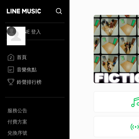
LINE 登入
首頁
音樂焦點
鈴聲排行榜
服務公告
付費方案
兌換序號