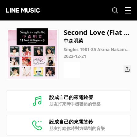
Second Love (Flat M
aster Version)
中森明菜
Singles 1981-85 Akina Nakamor
i 11 Great Hit Singles +6 by Yuz
2022-12-21
o Shimada
設成自己的來電鈴聲
朋友打來時手機響起的音樂
設成自己的來電答鈴
朋友打給你時對方聽到的音樂