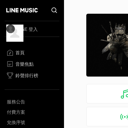
LINE 登入
首頁
音樂焦點
鈴聲排行榜
服務公告
付費方案
兌換序號