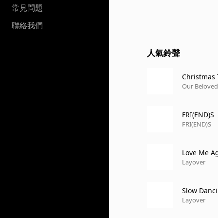
常見問題
聯絡我們
人氣鈴聲
Christmas 
Our Beloved 
FRI(END)S
FRI(END)S
Love Me A
Layover
Slow Danc
Layover