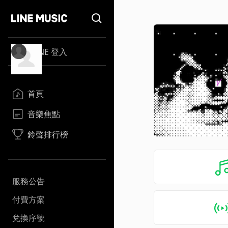
LINE 登入
首頁
音樂焦點
鈴聲排行榜
服務公告
付費方案
兌換序號