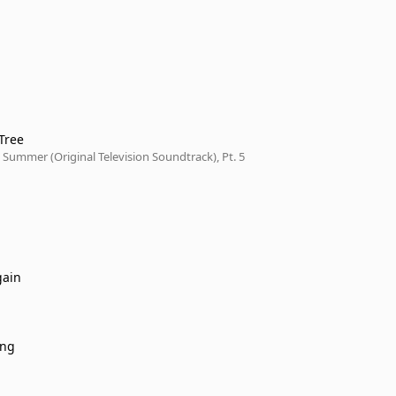
Tree
Summer (Original Television Soundtrack), Pt. 5
gain
ing