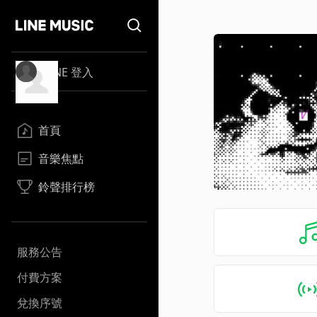
LINE 登入
首頁
音樂焦點
鈴聲排行榜
服務公告
付費方案
兌換序號