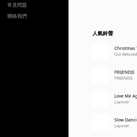
常見問題
聯絡我們
人氣鈴聲
Christmas 
Our Beloved 
FRI(END)S
FRI(END)S
Love Me A
Layover
Slow Danc
Layover