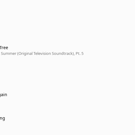
Tree
Summer (Original Television Soundtrack), Pt. 5
gain
ing