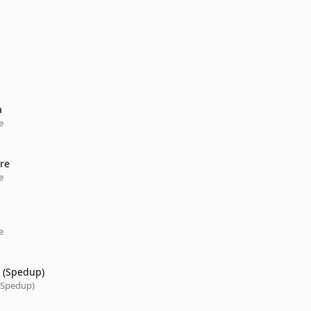
a
e
re
e
e
w (Spedup)
 (Spedup)