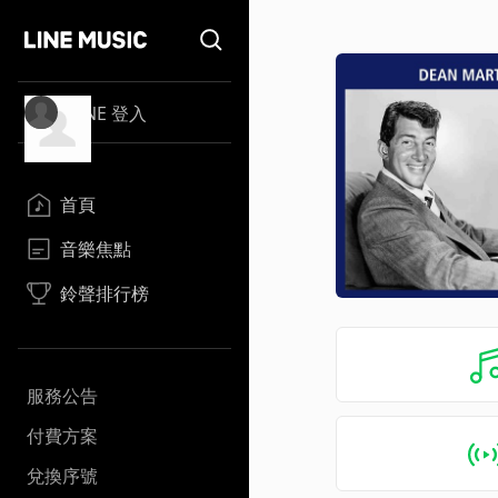
LINE 登入
首頁
音樂焦點
鈴聲排行榜
服務公告
付費方案
兌換序號