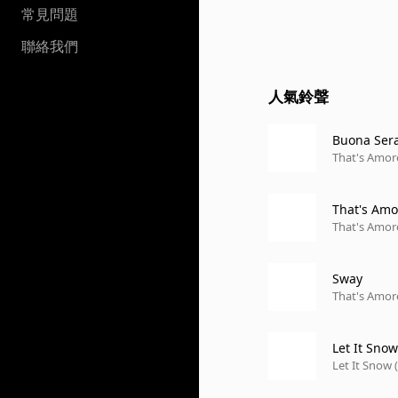
常見問題
聯絡我們
人氣鈴聲
Buona Ser
That's Amor
That's Amo
That's Amor
Sway
That's Amor
Let It Sno
Let It Snow