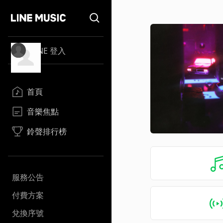
LINE 登入
首頁
音樂焦點
鈴聲排行榜
服務公告
付費方案
兌換序號