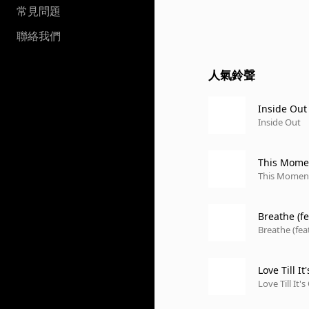
常見問題
聯絡我們
人氣鈴聲
Inside Out
Inside Out
This Mome
This Momen
Breathe (fe
Breathe (feat
Love Till I
Love Till It'