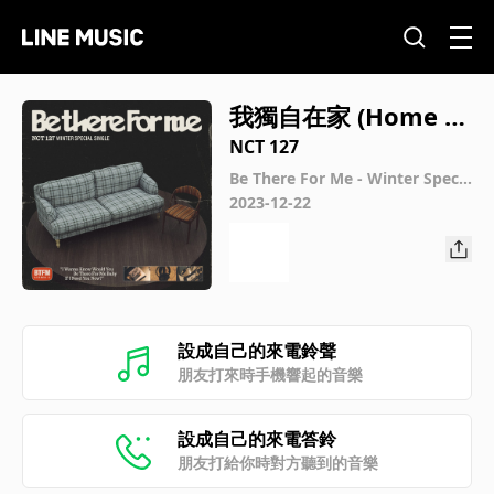
我獨自在家 (Home Al
one)
NCT 127
Be There For Me - Winter Specia
l Single
2023-12-22
設成自己的來電鈴聲
朋友打來時手機響起的音樂
設成自己的來電答鈴
朋友打給你時對方聽到的音樂