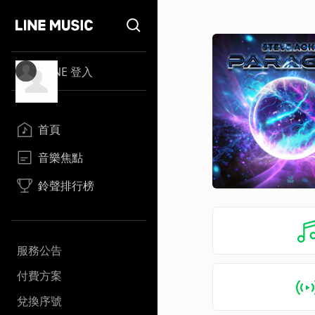
LINE 登入
首頁
音樂焦點
鈴聲排行榜
服務公告
付費方案
兌換序號