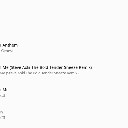
T Anthem
 Genesis
n Me (Steve Aoki The Bold Tender Sneeze Remix)
 Me (Steve Aoki The Bold Tender Sneeze Remix)
On Me
III
On
III