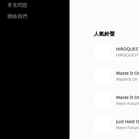
常見問題
聯絡我們
人氣鈴聲
HiROQUES
HiROQUEST:
Waste It O
Waste It On
Waste It 
Neon Future 
Just Hold 
Neon Future 