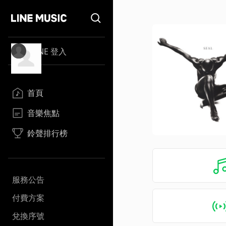
LINE 登入
首頁
音樂焦點
鈴聲排行榜
服務公告
付費方案
兌換序號