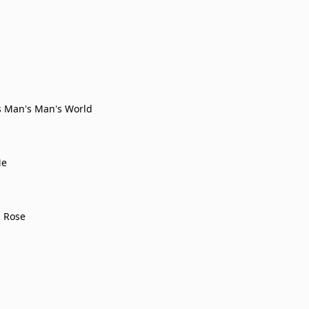
's Man's Man's World
Me
a Rose