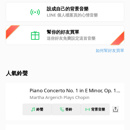
設成自己的背景音樂
LINE 個人檔案頁的心情音樂
幫你的好友買單
送你好友免費設定這首音樂
如何幫好友買單
人氣鈴聲
Piano Concerto No. 1 in E Minor, Op. 11:
III. Rondo. Vivace
Martha Argerich Plays Chopin
鈴聲
答鈴
背景音樂