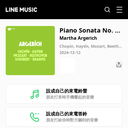
Piano Sonata No. 16
in C Major, K. 545 "S
Martha Argerich
emplice": I. Allegro
Chopin, Haydn, Mozart, Beetho
ven, Schubert, Brahms
2024-12-12
(Arr. Grieg for Two
Pianos) [Live]
設成自己的來電鈴聲
朋友打來時手機響起的音樂
設成自己的來電答鈴
朋友打給你時對方聽到的音樂