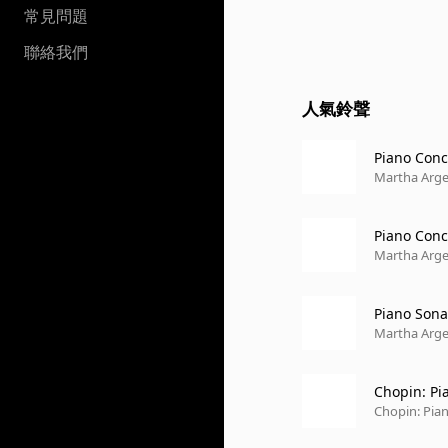
常見問題
聯絡我們
人氣鈴聲
Piano Conce
Martha Arge
Piano Conce
Martha Arge
Piano Sonat
Martha Arge
Chopin: Pi