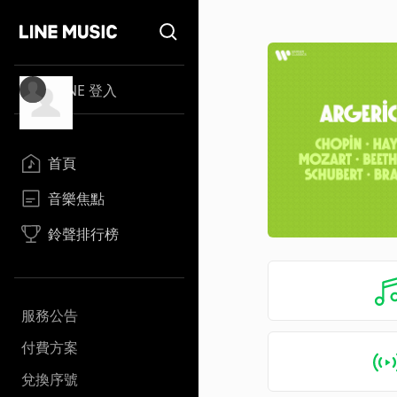
LINE 登入
首頁
音樂焦點
鈴聲排行榜
服務公告
付費方案
兌換序號