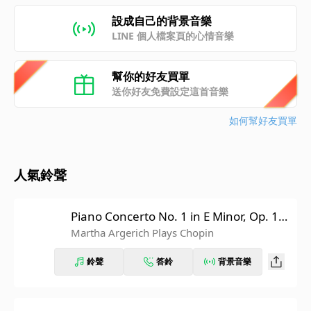
設成自己的背景音樂
LINE 個人檔案頁的心情音樂
幫你的好友買單
送你好友免費設定這首音樂
如何幫好友買單
人氣鈴聲
Piano Concerto No. 1 in E Minor, Op. 11:
III. Rondo. Vivace
Martha Argerich Plays Chopin
鈴聲
答鈴
背景音樂