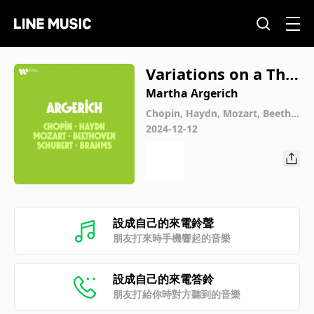
Variations on a The
me by Haydn for 2
Martha Argerich
Pianos, Op. 56b "St.
Chopin, Haydn, Mozart, Beetho
ven, Schubert, Brahms
2024-12-12
Antoni Chorale": Va
riation VII. Grazios
o
設成自己的來電鈴聲
朋友打來時手機響起的音樂
設成自己的來電答鈴
朋友打給你時對方聽到的音樂