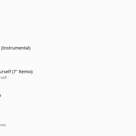
 (Instrumental)
rself (7" Remix)
self
n
ries