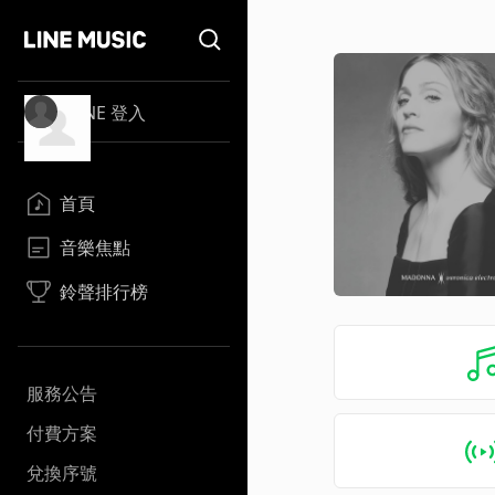
LINE 登入
首頁
音樂焦點
鈴聲排行榜
服務公告
付費方案
兌換序號