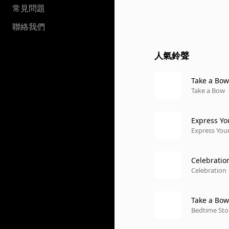
常見問題
聯絡我們
人氣鈴聲
Take a Bow
Take a Bow
Express You
Express Your
Celebratio
Celebration
Take a Bow
Bedtime Sto