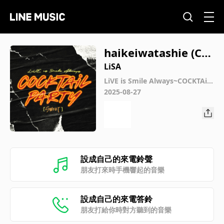
haikeiwatashie (CO
CKTAiL PARTY [SWEE
LiSA
T] Live Version)
LiVE is Smile Always~COCKTAiL
PARTY~ [SWEET] at Yoyogi Nati
2025-08-27
onal Stadium First Gymnasium
設成自己的來電鈴聲
朋友打來時手機響起的音樂
設成自己的來電答鈴
朋友打給你時對方聽到的音樂