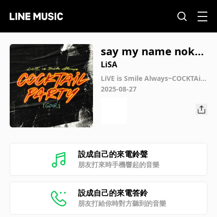
say my name nokat
aomoi (COCKTAiL P
LiSA
ARTY [SOUR] Live V
LiVE is Smile Always~COCKTAiL
PARTY~ [SOUR] at Yoyogi Natio
2025-08-27
ersion)
nal Stadium First Gymnasium
設成自己的來電鈴聲
朋友打來時手機響起的音樂
設成自己的來電答鈴
朋友打給你時對方聽到的音樂