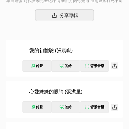
單曲連發 時代脈動完全紀錄 青春歲月陪你走過 風雨飄搖打死不退
分享專輯
愛的初體驗 (張震嶽)
鈴聲
答鈴
背景音樂
心愛妹妹的眼睛 (張洪量)
鈴聲
答鈴
背景音樂