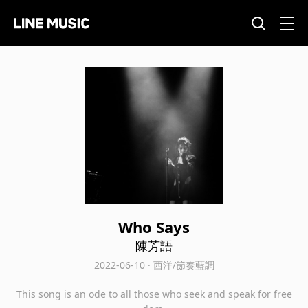
Who Says
陳芳語
2022-06-10 · 西洋/節奏藍調
This song is an ode to all those who seek and speak for free