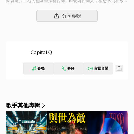
熱愛這片土地的他甚至深耕台灣、歸化為台灣人，卻想不到在放棄
美國籍，只拿台灣身份證多年後，在職業生涯的末期，竟傳出多支
球隊竟只為了自身利益而對戴維斯的本土身份討論，甚至傳出進行
分享專輯
投票表決。嘻哈音樂製作人 Tower 在得知這件事之後，非常不能
理解各球團怎麼能對一個為台灣付出這麼多的球員做出這樣的舉
動，於是想到了老友饒舌歌手老莫 ILL MO 聯手用音樂替戴維斯發
聲。而老莫除了饒舌歌手的身分，也是大學教授，他原本就是戴維
斯的好友，兩人互動密切，老莫曾在戴維斯的來台 10 週年派對上
Capital Q
演出，戴維斯也曾受邀至老莫任教的學校擔任客席講師，也在老莫
所屬饒舌團體參劈的單曲 MV 中客串演出，而 MV 甚至就在戴維斯
的餐廳中取景拍攝。在事件爆發時老莫本來就想寫歌聲援戴維斯，
鈴聲
答鈴
背景音樂
獲 Tower 邀約，兩人一拍即合，在一週內將歌曲快速製作完畢，
歌曲完成後，老莫特地私訊給戴維斯說，「我準備了一個禮物要送
給你」，這個禮物就是這首〈Capital Q〉，希望能讓大家透過音
樂重新思考對於質疑戴維斯身份的公正性。
歌手其他專輯