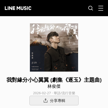
我對緣分小心翼翼 (劇集《逐玉》主題曲)
林俊傑
2026-02-27 · 華語/流行音樂
分享專輯