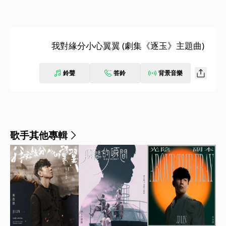
我對緣分小心翼翼 (劇集《逐玉》主題曲)
鈴聲
答鈴
背景音樂
歌手其他專輯