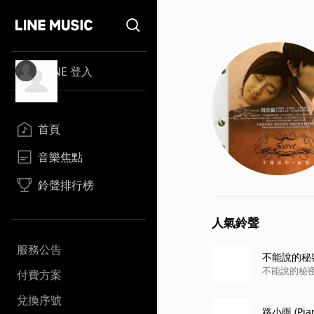
LINE 登入
首頁
音樂焦點
鈴聲排行榜
人氣鈴聲
服務公告
不能說的秘
不能說的秘
付費方案
兌換序號
路小雨 (Pi