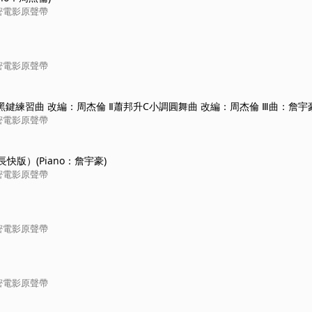
密電影原聲帶
密電影原聲帶
邦黑鍵練習曲 改編：周杰倫 Ⅱ蕭邦升C小調圓舞曲 改編：周杰倫 Ⅲ曲：詹宇豪
豪)
密電影原聲帶
加長快版）(Piano：詹宇豪)
密電影原聲帶
密電影原聲帶
密電影原聲帶