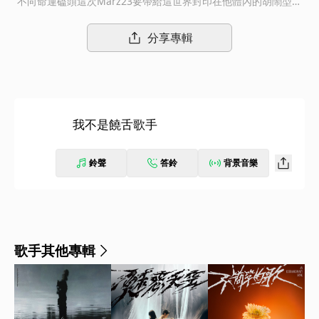
不向命運磕頭這次Marz23要帶給這世界封印在他體內的胡鬧型人
格開出純度100%“Punk Trap”第一槍
分享專輯
我不是饒舌歌手
鈴聲
答鈴
背景音樂
歌手其他專輯