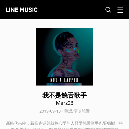
我不是饒舌歌手
Marz23
2019-09-13 · 華語/嘻哈饒舌
新時代來臨，新龐克逆襲就算心愛的人只愛饒舌歌手也要獨樹一格