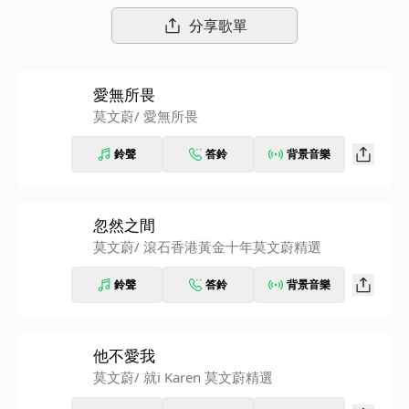
過LINE TODAY、LINE MUSIC官方帳號收看直播。
分享歌單
愛無所畏
莫文蔚
/ 愛無所畏
鈴聲
答鈴
背景音樂
忽然之間
莫文蔚
/ 滾石香港黃金十年莫文蔚精選
鈴聲
答鈴
背景音樂
他不愛我
莫文蔚
/ 就i Karen 莫文蔚精選