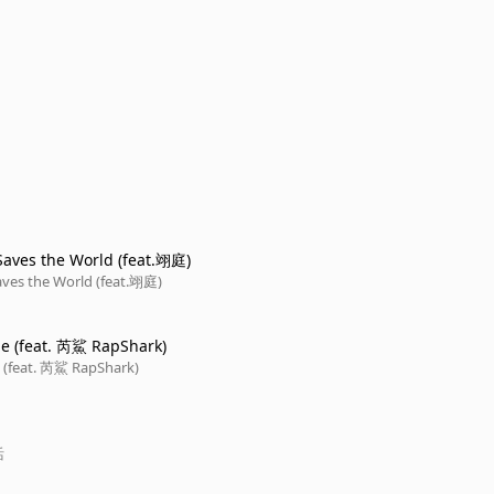
Saves the World (feat.翊庭)
aves the World (feat.翊庭)
ge (feat. 芮鯊 RapShark)
e (feat. 芮鯊 RapShark)
活