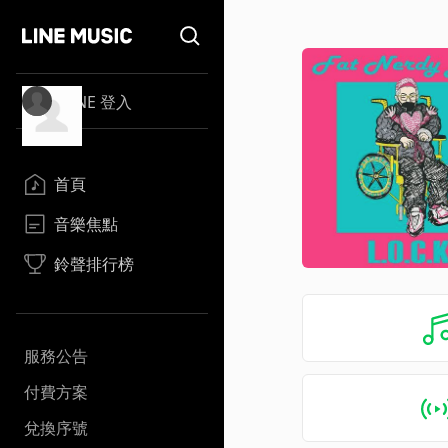
LINE 登入
首頁
音樂焦點
鈴聲排行榜
服務公告
付費方案
兌換序號