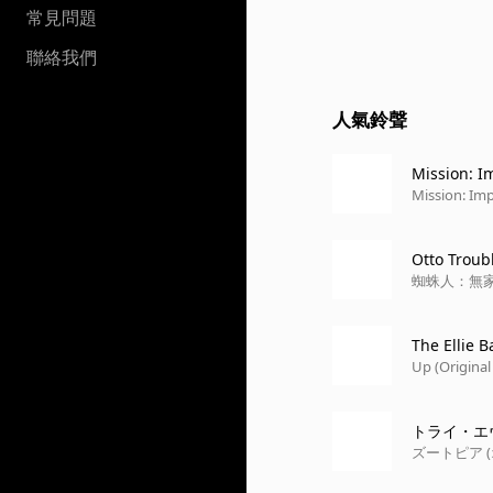
常見問題
聯絡我們
人氣鈴聲
Mission: I
Mission: Imp
Otto Troub
蜘蛛人：無
The Ellie 
Up (Original
トライ・エヴ
ズートピア 