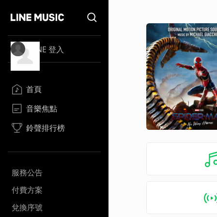
LINE 登入
首頁
音樂焦點
鈴聲排行榜
服務公告
付費方案
兌換序號