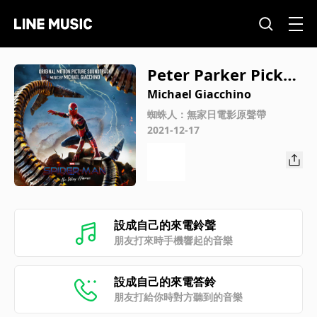
Peter Parker Picked
a Perilously Precari
Michael Giacchino
ous Profession
蜘蛛人：無家日電影原聲帶
2021-12-17
設成自己的來電鈴聲
朋友打來時手機響起的音樂
設成自己的來電答鈴
朋友打給你時對方聽到的音樂