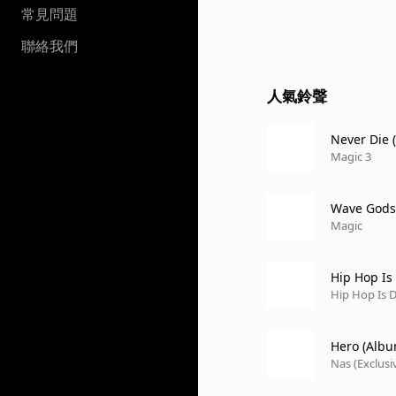
常見問題
聯絡我們
人氣鈴聲
Never Die (
Magic 3
Wave Gods
Magic
Hip Hop Is
Hip Hop Is 
Hero (Albu
Nas (Exclusiv