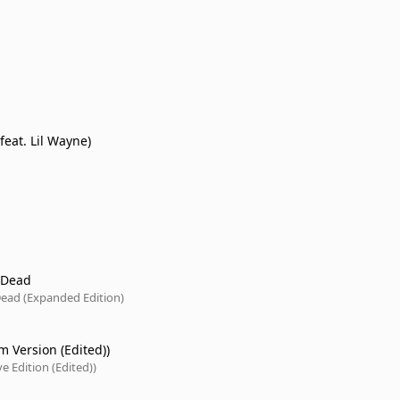
feat. Lil Wayne)
 Dead
Dead (Expanded Edition)
m Version (Edited))
e Edition (Edited))