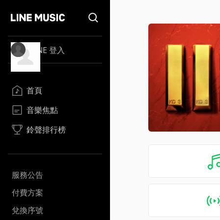
LINE 登入
首頁
音樂焦點
鈴聲排行榜
服務公告
付費方案
兌換序號