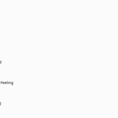
d
Feeling
)