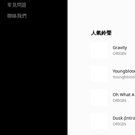
常見問題
聯絡我們
人氣鈴聲
Gravity
ORIGIN
Youngbloo
Youngblood
Oh What A 
ORIGIN
Dusk (Intro
ORIGIN