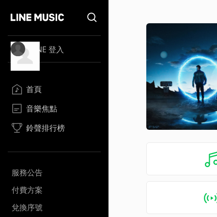
LINE 登入
首頁
音樂焦點
鈴聲排行榜
服務公告
付費方案
兌換序號