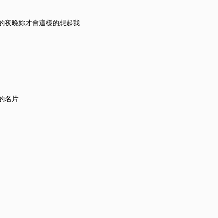
的夜晚妳才會這樣的想起我
的名片