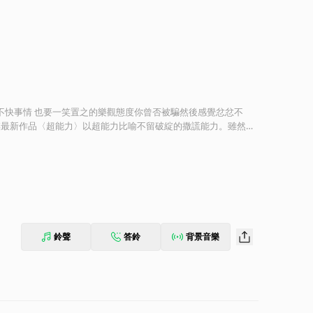
面對不快事情 也要一笑置之的樂觀態度你曾否被騙然後感覺忿忿不
紫棋最新作品〈超能力〉以超能力比喻不留破綻的撒謊能力。雖然在
中作樂吧」，換個角度， 把這些荒謬的事情當成一場幽默的喜
首歌曲傳達即使生活裡可能會遇到很多讓你傷心或憤怒的事情， 但
 一笑置之，繼續好好生活！ 〈超能力〉是G.E.M.鄧紫棋首支
及近年說唱作品的音樂印象，為大家帶來耳目一新的感覺。鄧紫棋
「代替月亮消滅你」，靈感來自她小時最愛的動漫《美少女戰
添歌曲的趣味與層次，希望透過好玩的氛圍，邀請大家笑看風雲。
鈴聲
答鈴
背景音樂