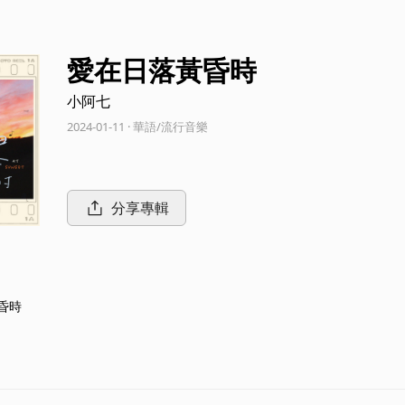
愛在日落黃昏時
小阿七
2024-01-11 · 華語/流行音樂
分享專輯
昏時