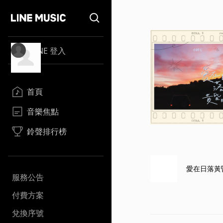
LINE 登入
首頁
音樂焦點
鈴聲排行榜
愛在日落黃
服務公告
付費方案
兌換序號