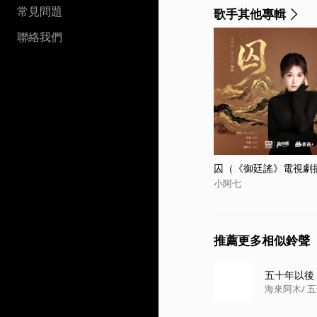
常見問題
歌手其他專輯
聯絡我們
囚（《御廷謠》電視劇
小阿七
推薦更多相似鈴聲
五十年以後
海來阿木
/ 