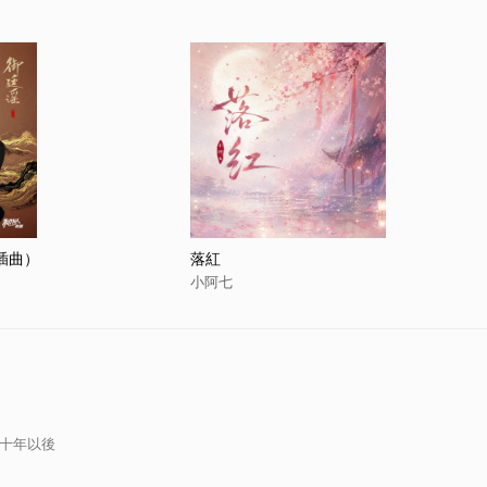
插曲）
落紅
小阿七
五十年以後