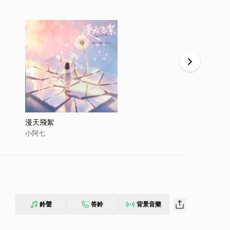
漫天飛絮
訣別詩
小阿七
小阿七
鈴聲
答鈴
背景音樂