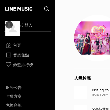
LINE 登入
首頁
音樂焦點
鈴聲排行榜
人氣鈴聲
服務公告
Kissing Yo
BABY BABY -
付費方案
兌換序號
閃亮新世界 (In