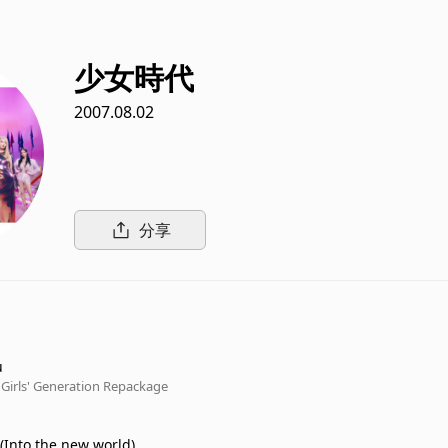
少女時代
2007.08.02
分享
u
 Girls' Generation Repackage
to the new world)