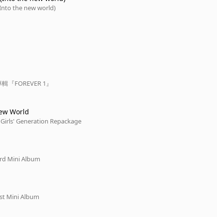
o the new world)
『FOREVER 1』
New World
 Girls' Generation Repackage
3rd Mini Album
rst Mini Album