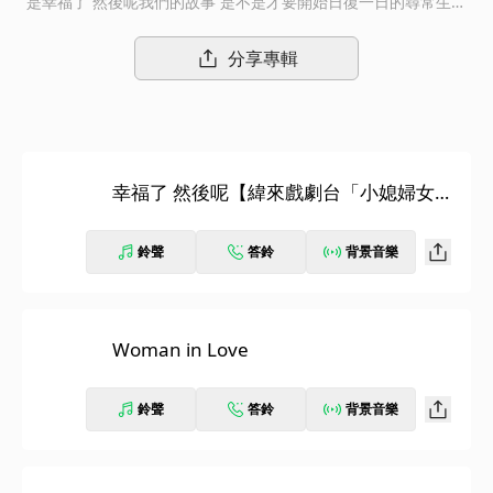
是幸福了 然後呢我們的故事 是不是才要開始日復一日的尋常生活
裡我們都渴望 愛情再確認A-Lin2013年【幸福了 然後呢】專輯全
面改版【幸福了 然後呢(影音慶功版)】(CD+DVD)CD：初版原有10
分享專輯
首推薦金曲外，超值收錄1首歡樂歌曲《920》RemixDVD：3支收
藏主打MV+完整拍攝花絮2013/ 2 / 8 發行CD：11首歌(初版原有1
0首推薦金曲外，超值收錄1首歡樂歌曲《920》Remix)DVD：1.幸
福了 然後呢MV / 2. 幸福了 然後呢MV拍攝花絮 / 3. 好朋友的祝
福MV / 4. 好朋友的祝福MV拍攝花絮 / 5. 920 MV / 6. 920 MV拍
幸福了 然後呢【緯來戲劇台「小媳婦女
攝花絮我們自始至終深信著童話故事中「王子與公主從此以後過著
王」片頭曲】
幸福快樂的日子」的幸福結局，一直以為兩人只要同心經歷了風
雨、共度甘苦的冒險愛情，千辛萬苦之下得到了最美麗的愛情，就
鈴聲
答鈴
背景音樂
是完美的結局。但我們幸福了，然後呢？我們的故事是不是才正要
開始…A-Lin過去在歌曲中總扮演著旁觀者的角色，演唱詮釋別人
愛情中的開心與難過，這次她跳脫旁觀者的歌手身份，從自身經歷
詮釋了自己的歌曲。全新專輯中的10首歌曲，唱出每一個感情已有
Woman in Love
歸屬的女人都會有的心情故事，有甜蜜、有迷惑、會徬徨、會勇
敢，A-Lin將自身經歷感受唱出來給大家聽，專輯同名主打歌「幸
鈴聲
答鈴
背景音樂
福了 然後呢」歌詞寫道：「黑暗中沉睡著是你的輪廓/卻碰不到你
的靈魂/這一張小小的雙人床讓我迷路了」充分表達縱使擁有了幸
福快樂的結局，我們也必須更用心去經營彼此的愛情過程。這張專
輯音樂元素十分豐富，以吉他樂器為基底，融合POP、R&B、ROC