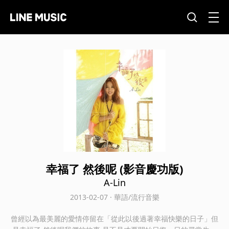
幸福了 然後呢 (影音慶功版)
A-Lin
2013-02-07 · 華語/流行音樂
曾經以為最美麗的愛情停留在「從此以後過著幸福快樂的日子」但