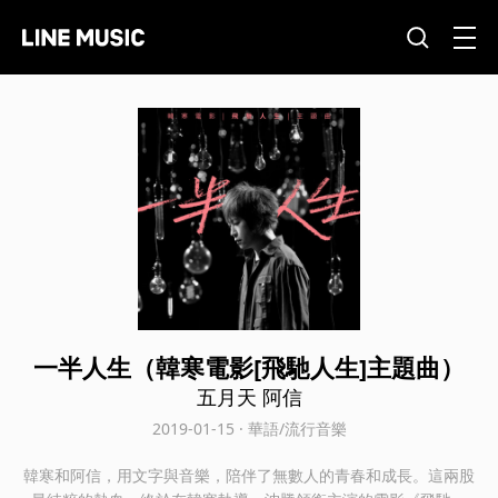
一半人生（韓寒電影[飛馳人生]主題曲）
五月天 阿信
2019-01-15 · 華語/流行音樂
韓寒和阿信，用文字與音樂，陪伴了無數人的青春和成長。這兩股