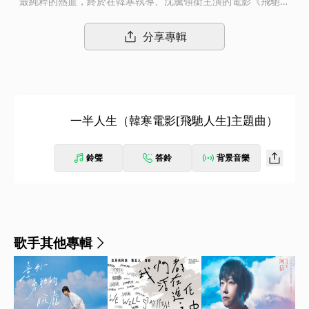
最純粹的熱血，終於在韓寒執導、沈騰領銜主演的電影《飛馳人
生》中交匯，攜手打造出2019年首波人生序曲。 電影主題曲《一
半人生》由韓寒作詞，阿信作曲並演唱，用最真摯細膩的文字和旋
分享專輯
律，唱盡每一段浮浮沉沉的人生中，那份無奈和挫敗、不甘和堅
持，如同影中那份不顧一切的熱愛與執著：「我的一半人生 / 冷暖
就讓我自己過問 / 有熱愛有恨 / 有未知的前程」既然不能回頭，就
頭也不回地繼續走吧。 帶著那份獨自為戰的無助和忐忑，一意前
行。 那道心中的火光，即使微弱，也永不熄滅。
一半人生（韓寒電影[飛馳人生]主題曲）
鈴聲
答鈴
背景音樂
歌手其他專輯