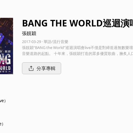
BANG THE WORLD巡迴
張靚穎
2017-03-29 · 華語/流行音樂
張靚穎“BANG the World”巡迴演唱會live不僅是對締
音樂道路的起點。 十年來，張靚穎打造的眾多優質歌曲，膾炙人
記，用一首首經典歌曲推紅了多部影視作品，更率先詮釋時下流行的電子
ld”的大膽突破，也代表了張靚穎經過十年淬煉華麗蛻變。通過演唱會
分享專輯
穎。
ive）
e）