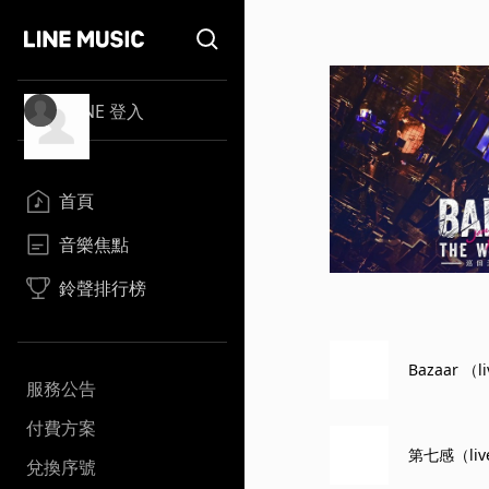
LINE 登入
首頁
音樂焦點
鈴聲排行榜
Bazaar （l
服務公告
付費方案
第七感（liv
兌換序號