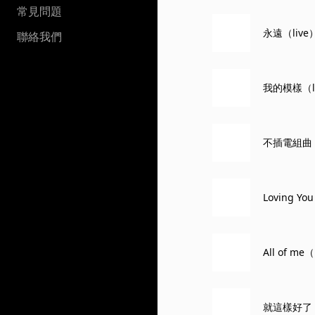
常見問題
永遠（live
聯絡我們
我的模樣（l
不插電組曲：
Loving Yo
All of me（
就這樣好了（