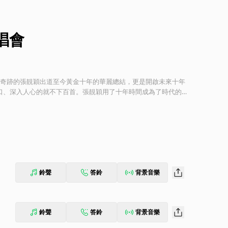
演唱會
造過無數樂壇奇跡的張靚穎出道至今黃金十年的華麗總結，更是開啟未來十年
口、深入人心的就不下百首。張靚穎用了十年時間成為了時代的印
音樂，為華語樂壇的電音狂潮推波助瀾。 “BANG the Wor
現場讓大家看到最“bang”的自己和歌迷心中最“bang”的張靚
鈴聲
答鈴
背景音樂
鈴聲
答鈴
背景音樂