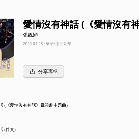
愛情沒有神話 (《愛情沒有
張靚穎
2026-04-28 · 華語/流行音樂
分享專輯
話 (《愛情沒有神話》電視劇主題曲)
 (伴奏)