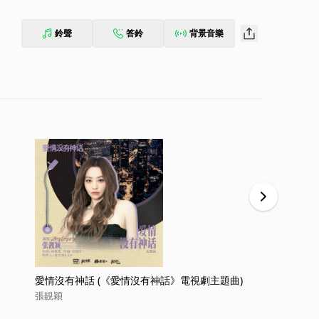
鈴聲
答鈴
背景音樂
愛情沒有神話 (《愛情沒有神話》電視劇主題曲)
問天（《佳
張靚穎
張靚穎